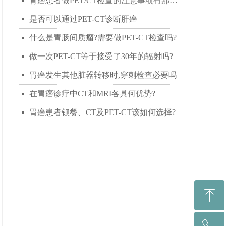
肾癌患者做PET/CT检查的注意事项有那些？
넷
是否可以通过PET-CT诊断肝癌
넷
什么是胃肠间质瘤?需要做PET-CT检查吗?
넷
做一次PET-CT等于接受了30年的辐射吗?
넷
胃癌发生其他脏器转移时,穿刺检查必要吗
넷
在胃癌诊疗中CT和MRI各具何优势?
넷
胃癌患者钡餐、CT及PET-CT该如何选择?
넷
ꁸ
回到顶部