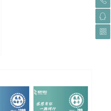
ꂅ
ꁗ
022-60888065
ꀥ
QQ客服
微信二维码