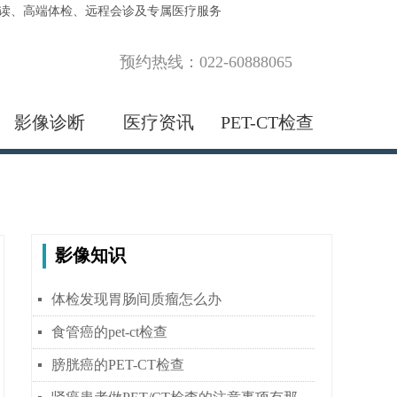
解读、高端体检、远程会诊及专属医疗服务
预约热线：022-60888065
影像诊断
医疗资讯
PET-CT检查
影像知识
体检发现胃肠间质瘤怎么办
넷
食管癌的pet-ct检查
넷
膀胱癌的PET-CT检查
넷