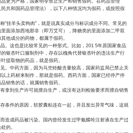
商品更为严格，国家明令禁止生产和销售假药。在药品管理
人民共和国药品管理法》，以下八种情况均为假药，或按照假
“挂羊头卖狗肉”，就是说真实成分与标识成分不同。常见的
的里面添加西地那非（即万艾可），降糖类的里面添加二甲双
加其他成分的药物，都属于假药。
。这也是比较常见的一种形式。比如，201 5年原国家食品
时的银杏叶口服制剂中，存在以槐角代替银杏叶的违法生产行
杏叶提取物的药品，就是假药。
见。中药方面，因为马兜铃酸含量较高，国家药监局已禁止关
用以上药材来制作，那就是假药。西药方面，国家已经停产停
药品销售的话，就属销售假药。
有拿到生产许可就擅自生产，或没有达到检验要求而擅自销售
存条件的原因，软胶囊粘连在一起，并且发出异常气味，这就
而造成药品被污染。国内曾经发生过甲氨蝶呤注射液在生产过
论处的。