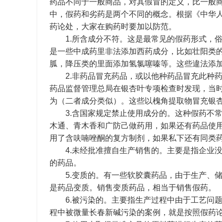
药品不同于一般商品，对其假冒的定义，比一般
中，假药和劣药是两个不同的概念。根据《中华
药论处，大家在购药时要加以防范。
1.所含成分不符。这是最常见的假药形式，俗称
是一些中成药里非法添加西药成分，比如壮阳类
胍，降压类的里面添加氢氯噻嗪等。这些違法添
2.非药品冒充药品，或以他种药品冒充此种药品
药品监督管理总局在银杏叶专项检查时发现，当
为（二者成分类似）。这些以槐角提取物冒充银
3.含国家规定禁止使用成分的。这种假药不常
木通、青木香和广防己做药用，如果还有药品使
用了含呋喃唑酮的复方制剂，如果私下还有同类
4.未经批准擅自生产销售的。主要是指企业没
的药品。
5.变质的。有一些软胶囊药品，由于生产、储
是药品变质。销售变质药品，相当于销售假药。
6.被污染的。主要指生产过程中由于工艺问题
程中被微量长春新碱污染的案例，就是按照假药