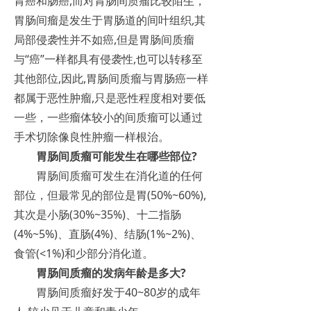
胃癌和肠癌,而对胃肠间质瘤比较陌生，
胃肠间瘤是发生于胃肠道的间叶组织,其
局部侵袭性并不如癌,但是胃肠间质瘤
与“癌”一样都具有侵袭性,也可以转移至
其他部位,因此,胃肠间质瘤与胃肠癌一样
都属于恶性肿瘤,只是恶性程度相对要低
一些，一些瘤体较小的间质瘤可以通过
手术切除像良性肿瘤一样根治。
胃肠间质瘤可能发生在哪些部位?
胃肠间质瘤可发生在消化道的任何
部位，但最常见的部位是胃(50%~60%),
其次是小肠(30%~35%)、十二指肠
(4%~5%)、直肠(4%)、结肠(1%~2%)、
食管(<1%)和少部分消化道。
胃肠间质瘤的发病年龄是多大?
胃肠间质瘤好发于40~80岁的成年