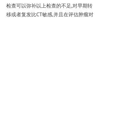
检查可以弥补以上检查的不足,对早期转
移或者复发比CT敏感,并且在评估肿瘤对
化学治疗药物的反应时明显优于CT、
MRI。PET-CT能同时评估肿瘤的解剖和
代谢情况,对肿瘤的分期和治疗效果的评
估优于CT,也为其他实体肿瘤分子靶向治
疗的疗效判断提供了一个参考。
天津
PET-CT检查费用及注意事项
胃肠间质瘤需要做活检吗?
对于手术难度大、不能完整切除的
肿瘤或者疑似复发、转移需要药物治疗
的患者,建议做活检。活检的意义主要是
明确诊断,确定到底得的是不是胃肠间质
瘤。取得肿瘤活检组织,明确诊断后可以
通过基因检测结果指导有效的术前治疗,
以期获得良好的肿瘤退缩,方便后续的手