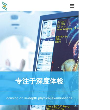
끀
专注于深度体检
ocusing on in-depth physical examinations