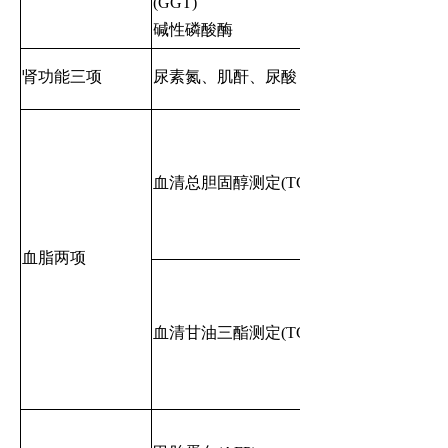
(GGT)
碱性磷酸酶
肾功能三项
尿素氮、肌酐、尿酸
血清总胆固醇测定(TC)
血脂两项
血清甘油三酯测定(TG)