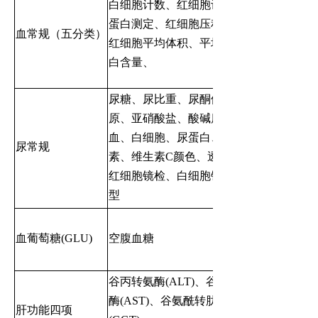
白细胞计数、红细胞计数血红
蛋白测定、红细胞压积测定、
血常规（五分类）
红细胞平均体积、平均血红蛋
白含量、
尿糖、尿比重、尿酮体、尿胆
原、亚硝酸盐、酸碱度、潜
血、白细胞、尿蛋白、尿胆红
尿常规
素、维生素C颜色、透明度、
红细胞镜检、白细胞镜检、管
型
血葡萄糖(GLU)
空腹血糖
谷丙转氨酶(ALT)、谷草转氨
酶(AST)、谷氨酰转肽酶
肝功能四项