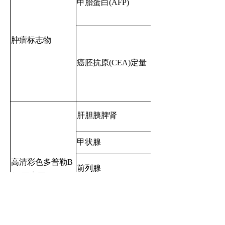
甲胎蛋白(AFP)
肿瘤标志物
癌胚抗原(CEA)定量
肝胆胰脾肾
甲状腺
高清彩色多普勒B
前列腺
超(不出图)
乳腺（双侧）
子宫及附件