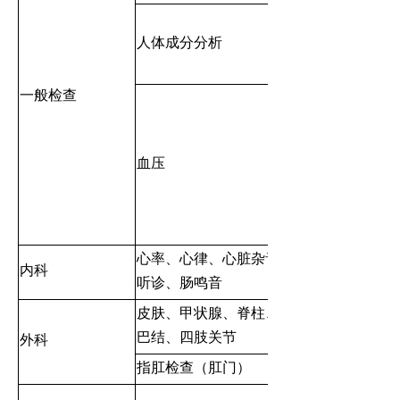
人体成分分析
一般检查
血压
心率、心律、心脏杂音、肺部
内科
听诊、肠鸣音
皮肤、甲状腺、脊柱、表浅淋
巴结、四肢关节
外科
指肛检查（肛门）